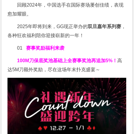
回顾2024年，中国选手在国际赛场屡创佳绩，表现
愈加耀眼。
2025年即将到来，GG现正举办的
双旦嘉年系列赛
，
各种狂欢福利陪你迎接崭新的一年！
01
赛事奖励福利来袭
100M刀
保底奖池基础上全赛事奖池再
追加5%
！
高
达5M刀额外奖励，尽在这场年末扑克盛宴～