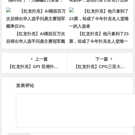
他磨了整整17分钟
回CBS黄金档？
【红龙扑克】AI模拟百万次
【红龙扑克】他只拿到了23
后得出华人选手问鼎主赛冠军概
票，却成了今年扑克名人堂唯一
率仅3%
的入选者
上一篇
下一篇
【红龙扑克】GPI 亚洲扑克嘉年华圣诞新年特别活动 JSW 演出不断 狂欢不停
【红龙扑克】CPG三亚大师赛 | 冯华欢背靠背打进主赛八人决赛桌，邓亚维超千万记分牌遥遥领先
文
发表评论
章
导
航