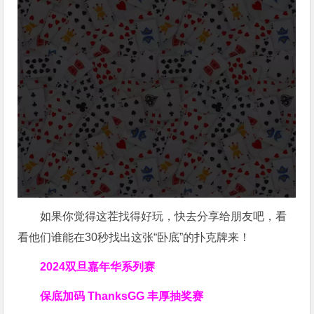
如果你觉得这茬找得好玩，快去分享给朋友吧，看
看他们谁能在30秒找出这张“卧底”的扑克牌来！
2024双旦嘉年华系列赛
保底加码 ThanksGG 丰厚抽奖赛