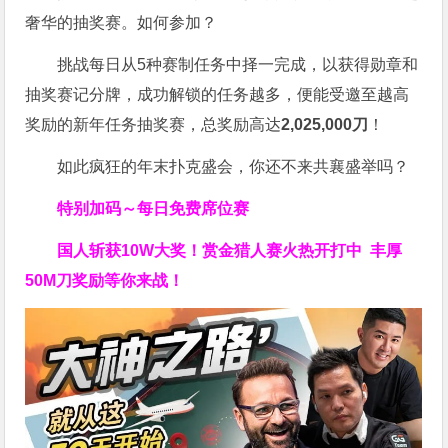
奢华的抽奖赛。如何参加？
挑战每日从5种赛制任务中择一完成，以获得勋章和
抽奖赛记分牌，成功解锁的任务越多，便能受邀至越高
奖励的新年任务抽奖赛，总奖励高达
2,025,000刀
！
如此疯狂的年末扑克盛会，你还不来共襄盛举吗？
特别加码～每日免费席位赛
国人斩获
10W
大奖！
赏金猎人赛火热开打中 丰厚
50M刀奖励等你来战！