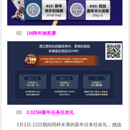
02
1M跨年抽奖赛
03
2.025M新年任务狂欢礼
1月1日-12日期间同样丰厚的新年任务狂欢礼，挑战