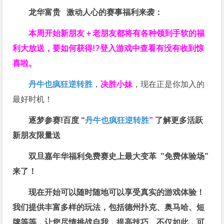
龙华富贵 激动人心的赛事福利来袭：
本周开始新朋友＋老朋友都将有各种领到手软的福
利大放送，要如何获得!?登入游戏中查看有没有收到惊
喜啦。
丹牛也疯狂逆转胜
，
决胜小妹
，现在正是你加入的
最好时机！
逐梦参赛!百度 “
丹牛也疯狂逆转胜
”
了解更多
活跃
新朋友限量送
双旦嘉年华福利
免费赛史上最大变革
”免费体验场”
来了！
现在开始可以随时随地可以享受真实的游戏体验！
我们提供丰富多样的玩法，包括德州扑克、奥马哈、短
牌等等，让您尽情挑战自我，提高技巧。不仅如此，
可