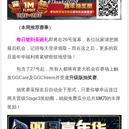
（本周推荐赛事）
每日签到圣诞礼
即将在26号落幕，各位玩家请把握
最后机会，记得每天登录领取～而在这之后，更多的双
旦嘉年华福利将紧锣密鼓地登场！
包含了27号起，所有人都将有更大机会在赛场上触
发GGCare及GGCheers并受邀
升级版抽奖赛
。
抽奖赛采报名后自动全下形式，只要你够幸运连过
两关晋级Stage3奖励圈，就能免费瓜分总共
1M刀
的丰厚
奖励！