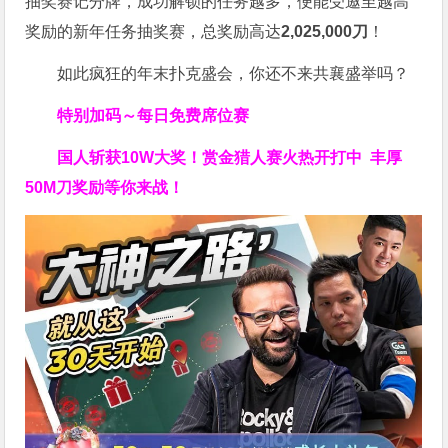
抽奖赛记分牌，成功解锁的任务越多，便能受邀至越高
奖励的新年任务抽奖赛，总奖励高达
2,025,000刀
！
如此疯狂的年末扑克盛会，你还不来共襄盛举吗？
特别加码～每日免费席位赛
国人斩获
10W
大奖！
赏金猎人赛火热开打中 丰厚
50M刀奖励等你来战！