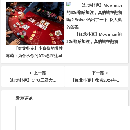
合共407人次参赛52人晋级，张
达森/赵洪军分别登顶小组CL，
多场混合游戏持续开启助你摘
冠！
【红龙扑克】Moorman的
32s翻后加注，真的错在翻前
【红龙扑克】小盲位的慢性
吗？Solver给出了一个“反人类”
毒药：为什么你的ATo总在这里
的答案
输钱？
上一篇
下一篇
【红龙扑克】CPG三亚大师赛 | 冯华欢背靠背打进主赛八人决赛桌，邓亚维超千万记分牌遥遥领先
【红龙扑克】盘点2024年WSOP五大精彩时刻｜丹牛Ivey不够看，国人夺冠才是票选第一！
文
发表评论
章
导
航