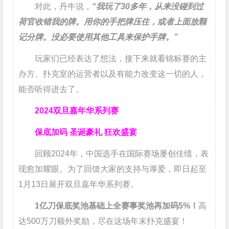
对此，丹牛说，
“我玩了30多年，从来没碰到过
荷官收错我的牌。用你的手把牌压住，或者上面放颗
记分牌。没必要使用其他工具来保护手牌。”
玩家们已经表达了想法，接下来就看锦标赛的主
办方、扑克室的运营者以及有能力改变这一切的人，
能否听得进去了。
2024双旦嘉年华系列赛
保底加码 圣诞豪礼 狂欢盛宴
回顾2024年，中国选手在国际赛场屡创佳绩，表
现愈加耀眼。为了回馈大家的支持与厚爱，即日起至
1月13日展开双旦嘉年华系列赛。
1亿刀
保底奖池基础上全赛事奖池再
加码5%
！
高
达500万刀额外奖励，尽在这场年末扑克盛宴！