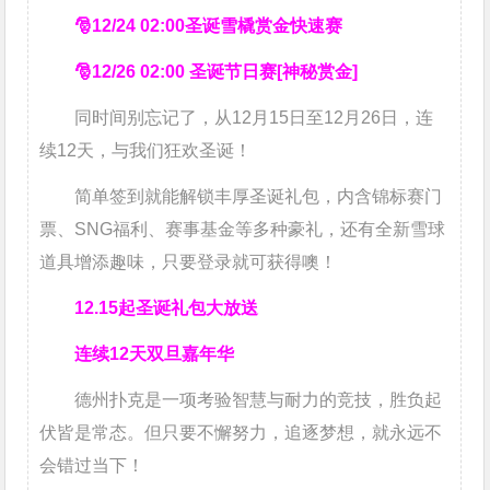
🎅12/24 02:00圣诞雪橇赏金快速赛
🎅12/26 02:00 圣诞节日赛[神秘赏金]
同时间别忘记了，从12月15日至12月26日，连
续12天，与我们狂欢圣诞！
简单签到就能解锁丰厚圣诞礼包，内含锦标赛门
票、SNG福利、赛事基金等多种豪礼，还有全新雪球
道具增添趣味，只要登录就可获得噢！
12.15起圣诞礼包大放送
连续12天
双旦嘉年华
德州扑克是一项考验智慧与耐力的竞技，胜负起
伏皆是常态。但只要不懈努力，追逐梦想，就永远不
会错过当下！