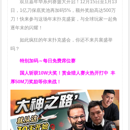
双旦嘉年华系列赛盛大开启！12月15日至1月13
日，1亿刀保底奖池再加码5%，额外奖励高达500万
刀！快来参与这场年末扑克盛宴，与全球玩家一起角
逐年末的闪耀！
如此疯狂的年末扑克盛会，你还不来共襄盛举
吗？
特别加码～每日免费席位赛
国人斩获
10W
大奖！
赏金猎人赛火热开打中 丰
厚50M刀奖励等你来战！