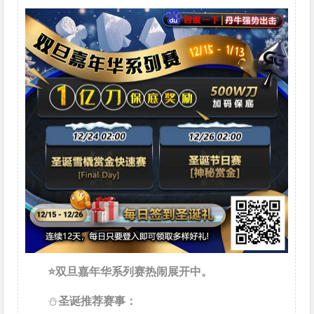
⭐双旦嘉年华系列赛热闹展开中。
⛄
圣诞
推荐赛事：