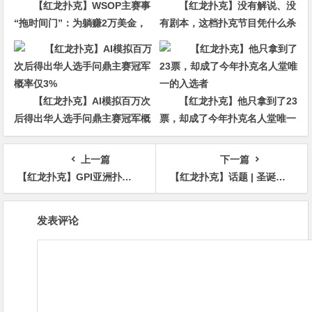
【红龙扑克】WSOP主赛事
【红龙扑克】没有解说、没
“拖时间门”：为躺赚2万美金，
有剧本，这档扑克节目凭什么杀
他磨了整整17分钟
回CBS黄金档？
【红龙扑克】AI模拟百万次
【红龙扑克】他只拿到了23
后得出华人选手问鼎主赛冠军概
票，却成了今年扑克名人堂唯一
率仅3%
的入选者
上一篇
下一篇
【红龙扑克】GPI亚洲扑克嘉年华｜MPS主赛事香港玩家Joey Wong夺冠 金波获得亚军
【红龙扑克】话题 | 圣诞扑克中的六个最坏的恶棍
文
发表评论
章
导
航