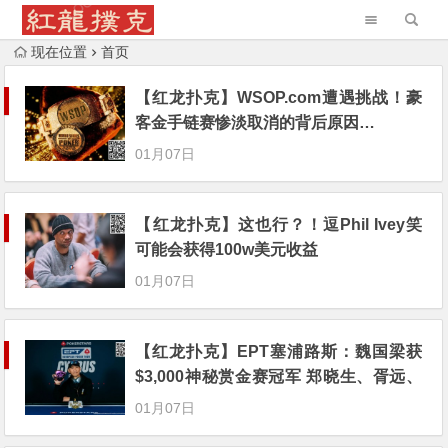
现在位置
首页
【红龙扑克】WSOP.com遭遇挑战！豪
客金手链赛惨淡取消的背后原因…
01月07日
【红龙扑克】这也行？！逗Phil Ivey笑
可能会获得100w美元收益
01月07日
【红龙扑克】EPT塞浦路斯：魏国梁获
$3,000神秘赏金赛冠军 郑晓生、胥远、
孙云升等挺进$10,300豪客赛Day2
01月07日