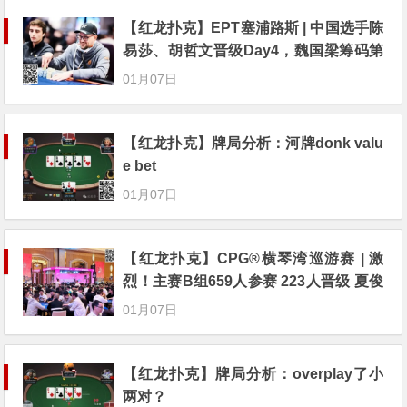
【红龙扑克】EPT塞浦路斯 | 中国选手陈
易莎、胡哲文晋级Day4，魏国梁筹码第
九赏金赛晋级
01月07日
【红龙扑克】牌局分析：河牌donk valu
e bet
01月07日
【红龙扑克】CPG®横琴湾巡游赛 | 激
烈！主赛B组659人参赛 223人晋级 夏俊
明26.85万记分牌成CL
01月07日
【红龙扑克】牌局分析：overplay了小
两对？