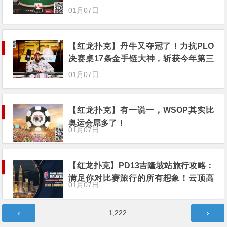
01月07日
【红龙扑克】丹牛又夺冠了！力抗PLO
决赛桌17条金手链大神，斩获今年第三
座PGT冠军头衔
01月07日
【红龙扑克】有一说一，WSOP其实比
奥运会屌多了！
01月07日
【红龙扑克】PD13吉隆坡站旅行攻略：
满足你对比赛旅行的所有想象！云顶高
01月07日
原等待你的探索！
文
第
1,222
章
页